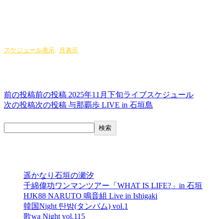
スケジュール表示
|
月表示
(別ウィンドウ)
投稿ナビゲーション
前の投稿
前の投稿
2025年11月下旬ライブスケジュール
次の投稿
次の投稿
与那覇歩 LIVE in 石垣島
検索
検索
最近の投稿
遥かなり石垣の瀬汐
千綿偉功ワンマンツアー「WHAT IS LIFE?」in 石垣
HJK88 NARUTO 鳴音組 Live in Ishigaki
韓国Night 탄밤(タンバム) vol.1
歌wa Night vol.115