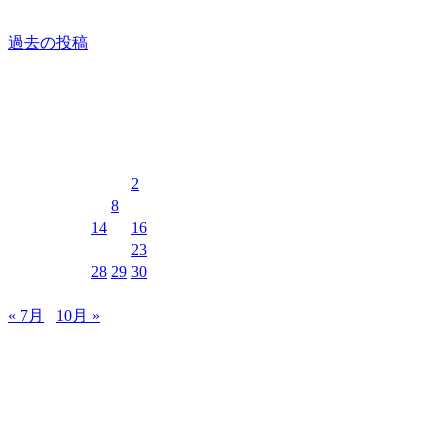
過去の投稿
イベントカレンダー
2026年8月
月
火
水
木
金
土
日
1
2
3
4
5
6
7
8
9
10
11
12
13
14
15
16
17
18
19
20
21
22
23
24
25
26
27
28
29
30
31
« 7月
10月 »
MUSIC&PUB CITY JACK
〒907-0012 沖縄県石垣市美崎町8-12 2F
TEL & FAX 0980-88-6689
OPEN 20:00 CLOSE 02:00 水曜定休