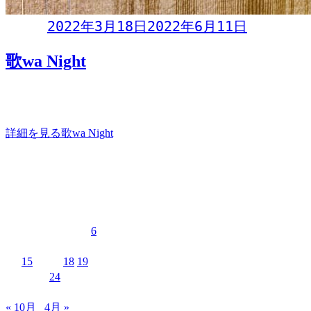
Day:
2022年3月18日
2022年6月11日
歌wa Night
月に一度のCITY JACKプレゼンツ「歌wa Night」八重山のア
マチュアミュージシャン総勢10
詳細を見る
歌wa Night
イベントカレンダー
2022年3月
月
火
水
木
金
土
日
1
2
3
4
5
6
7
8
9
10
11
12
13
14
15
16
17
18
19
20
21
22
23
24
25
26
27
28
29
30
31
« 10月
4月 »