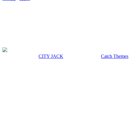
MUSIC&PUB CITY JACK
〒907-0012 沖縄県石垣市美崎町8-12 2F
TEL & FAX 0980-88-6689
OPEN 20:00 CLOSE 02:00 水曜定休
著作権 © 2026年
CITY JACK
|
Euphony による
Catch Themes