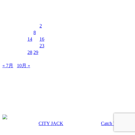
2026年8月
月
火
水
木
金
土
日
1
2
3
4
5
6
7
8
9
10
11
12
13
14
15
16
17
18
19
20
21
22
23
24
25
26
27
28
29
30
31
« 7月
10月 »
MUSIC&PUB CITY JACK
〒907-0012 沖縄県石垣市美崎町8-12 2F
TEL & FAX 0980-88-6689
OPEN 20:00 CLOSE 02:00 水曜定休
著作権 © 2026年
CITY JACK
|
Euphony による
Catch Themes
上にスクロール