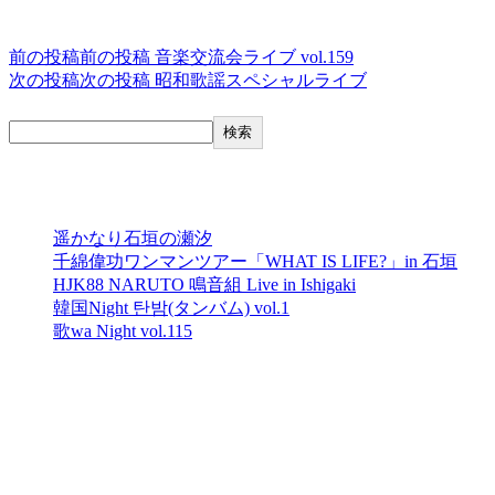
投稿ナビゲーション
前の投稿
前の投稿
音楽交流会ライブ vol.159
次の投稿
次の投稿
昭和歌謡スペシャルライブ
検索
検索
最近の投稿
遥かなり石垣の瀬汐
千綿偉功ワンマンツアー「WHAT IS LIFE?」in 石垣
HJK88 NARUTO 鳴音組 Live in Ishigaki
韓国Night 탄밤(タンバム) vol.1
歌wa Night vol.115
最近のコメント
表示できるコメントはありません。
イベントカレンダー