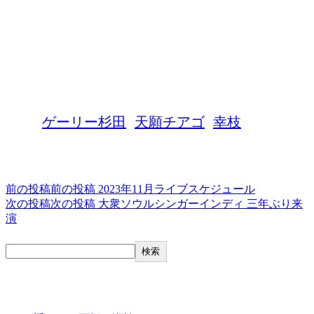
OPEN 19:00
START 20:00
LC 2000円 (別途ドリンク)
MUSIC&PUB CITY JACK
協賛
石垣牛&ビュッフェ
Island Churrasco
タグ,
ゲーリー杉田
天願チアゴ
幸枝
投稿ナビゲーション
前の投稿
前の投稿
2023年11月ライブスケジュール
次の投稿
次の投稿
大衆ソウルシンガーインディ 三年ぶり来
演
検索
検索
最近の投稿