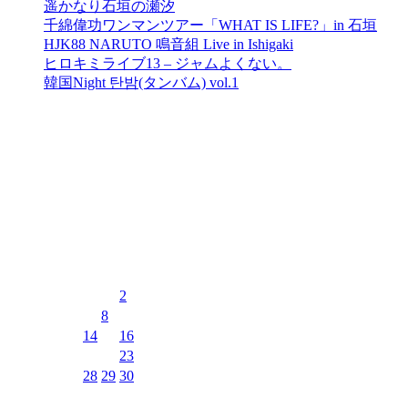
遥かなり石垣の瀬汐
千綿偉功ワンマンツアー「WHAT IS LIFE?」in 石垣
HJK88 NARUTO 鳴音組 Live in Ishigaki
ヒロキミライブ13 – ジャムよくない。
韓国Night 탄밤(タンバム) vol.1
最近のコメント
表示できるコメントはありません。
イベントカレンダー
2026年8月
月
火
水
木
金
土
日
1
2
3
4
5
6
7
8
9
10
11
12
13
14
15
16
17
18
19
20
21
22
23
24
25
26
27
28
29
30
31