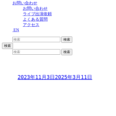
お問い合わせ
お問い合わせ
ライブ出演依頼
よくある質問
アクセス
EN
検索:
検索
検索
検索:
検索
Samba Live「BRISA do SUL」
Day:
2023年11月3日
2025年3月11日
Samba Live
「BRISA do SUL」
2023年11月3日(金)
yukie / Gary / Tiago
Special Guest Papa Bigode