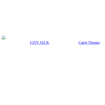
MUSIC&PUB CITY JACK
〒907-0012 沖縄県石垣市美崎町8-12 2F
TEL & FAX 0980-88-6689
OPEN 20:00 CLOSE 02:00 水曜定休
著作権 © 2026年
CITY JACK
|
Euphony による
Catch Themes
上にスクロール