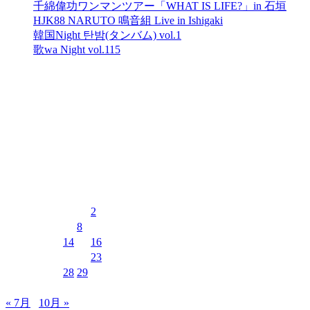
千綿偉功ワンマンツアー「WHAT IS LIFE?」in 石垣
HJK88 NARUTO 鳴音組 Live in Ishigaki
韓国Night 탄밤(タンバム) vol.1
歌wa Night vol.115
最近のコメント
表示できるコメントはありません。
イベントカレンダー
2026年8月
月
火
水
木
金
土
日
1
2
3
4
5
6
7
8
9
10
11
12
13
14
15
16
17
18
19
20
21
22
23
24
25
26
27
28
29
30
31
« 7月
10月 »