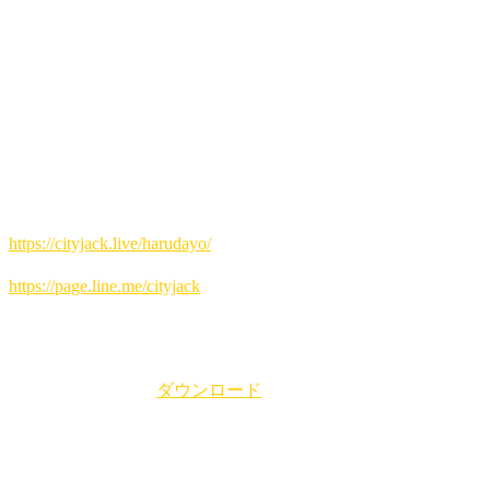
開場19時 開演20時〜
2,500円(別途ドリンク)
会場 Music&Pub CITY JACK
出演:
カナミネケイタロウ
横目大翔 (ターカー)
Yoshitoo! (山内ツル子m.g.o.)
予約方法
▼ネット予約:
https://cityjack.live/harudayo/
▼LINE予約:
https://page.line.me/cityjack
▼電話予約:
0980-88-6689
(20時～24時 水曜定休)
pdfフライヤー(A4)
ダウンロード
YouTubeライブ 配信