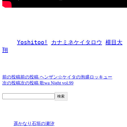
終了しました
タグ,
Yoshitoo!
カナミネケイタロウ
横目大
翔
投稿ナビゲーション
前の投稿
前の投稿
ヘンザン☆ケイタの泡盛ロッキュー
次の投稿
次の投稿
歌wa Night vol.99
検索
検索
最近の投稿
遥かなり石垣の瀬汐