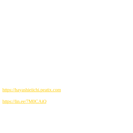
る。
自曲の3管アレンジを聴かせるGATOS Meetingは2012年に同
名のアルバムを発表。また様々なセッションを通じて林流イ
ンプロあるいは林流モンクをも追求し続ける。
2015年7月には、アレンジャーとしての集大成である13人編
成の林栄一MAZURU北海道Orchesterを率い、北海道中のフ
リージャズファンが集まったともいわれる大観衆の喝采を浴
びる。
代表的アルバムとして、de-ga-show、Monk’s Mood、音の
粒、MAZURUの夢、森の人、Birds and Bees、鶴、融通無碍
を始め、多数の作品を発表している
予約方法
▼チケット予約(Peatix):
https://hayashieiichi.peatix.com
▼LINE予約:
https://lin.ee/7M0CAiQ
▼電話予約: 0980-88-6689
(20時～24時 水曜定休)
YouTubeライブ配信