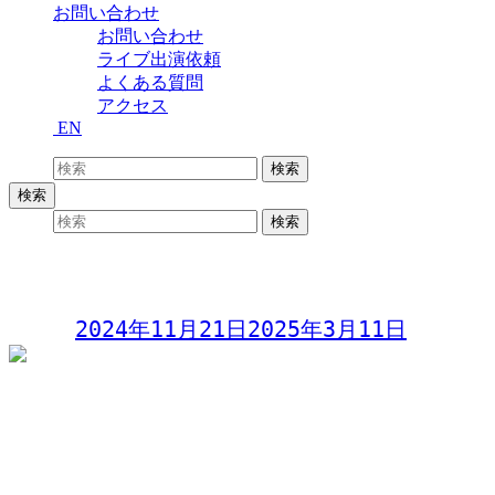
お問い合わせ
お問い合わせ
ライブ出演依頼
よくある質問
アクセス
EN
検索:
検索
検索
検索:
検索
林栄一&剛カルテット
Day:
2024年11月21日
2025年3月11日
林栄一&剛カルテット
2024年11月21日(木)
出演:
林栄一 (as)