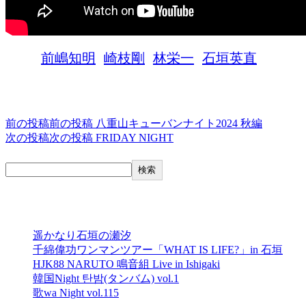
タグ,
前嶋知明
崎枝剛
林栄一
石垣英直
投稿ナビゲーション
前の投稿
前の投稿
八重山キューバンナイト2024 秋編
次の投稿
次の投稿
FRIDAY NIGHT
検索
検索
最近の投稿
遥かなり石垣の瀬汐
千綿偉功ワンマンツアー「WHAT IS LIFE?」in 石垣
HJK88 NARUTO 鳴音組 Live in Ishigaki
韓国Night 탄밤(タンバム) vol.1
歌wa Night vol.115