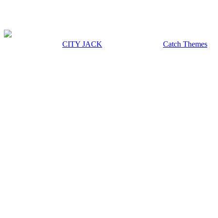
OPEN 20:00 CLOSE 02:00 水曜定休
著作権 © 2026年
CITY JACK
|
Euphony による
Catch Themes
上にスクロール