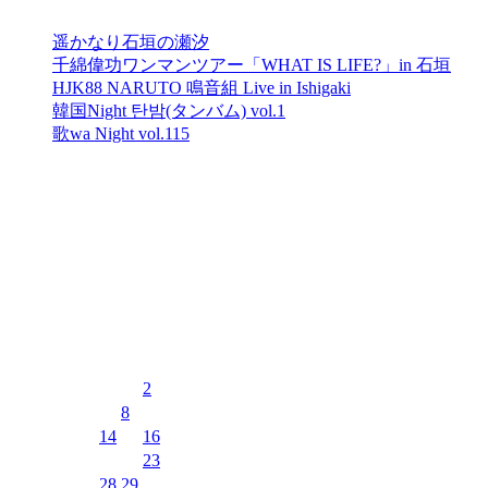
遥かなり石垣の瀬汐
千綿偉功ワンマンツアー「WHAT IS LIFE?」in 石垣
HJK88 NARUTO 鳴音組 Live in Ishigaki
韓国Night 탄밤(タンバム) vol.1
歌wa Night vol.115
最近のコメント
表示できるコメントはありません。
イベントカレンダー
2026年8月
月
火
水
木
金
土
日
1
2
3
4
5
6
7
8
9
10
11
12
13
14
15
16
17
18
19
20
21
22
23
24
25
26
27
28
29
30