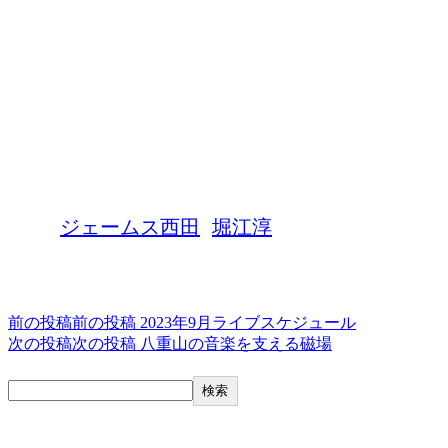
「JOINT LIVE ～ありがとう～」
堀江淳・ジェームス西田(ex.古時計)
2023年9月9日(土)
会場 CITY JACK
開場19:00 開演20:00
¥5,000(別途ドリンクオーダー)
ご予約 お問合せ CITY JACK
沖縄県石垣市美崎町8-12 2F
TEL 0980-88-6689
タグ,
ジェームス西田
堀江淳
投稿ナビゲーション
前の投稿
前の投稿
2023年9月ライブスケジュール
次の投稿
次の投稿
八重山の音楽を支える磁場
検索
検索
最近の投稿