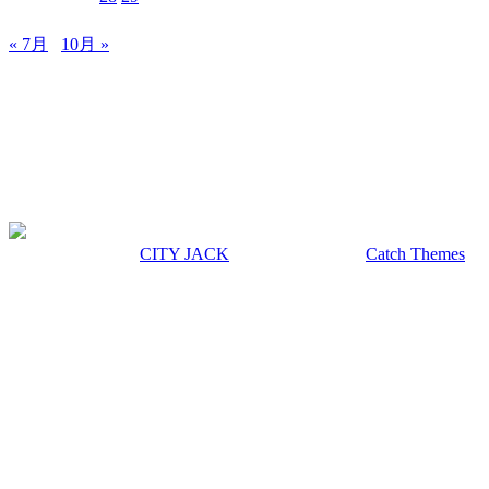
31
« 7月
10月 »
MUSIC&PUB CITY JACK
〒907-0012 沖縄県石垣市美崎町8-12 2F
TEL & FAX 0980-88-6689
OPEN 20:00 CLOSE 02:00 水曜定休
著作権 © 2026年
CITY JACK
|
Euphony による
Catch Themes
上にスクロール