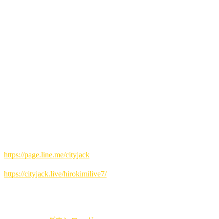
会場 Music&Pub CITY JACK
出演:
石垣博公 (Vo․Gt․Hrp)
その他
西表島租納出身のCITY JACKオーナー・石垣博公が、ギタ
ー一本で紡ぐ「月夜の音楽会」。
幼い頃から体に染み付いたリズムと、心に寄り添うフォーク
＆ポップス。
あの頃の情景が浮かぶ懐かしの名曲たちを、お酒と共にゆっ
たりとお楽しみください。
予約方法
▼LINE予約:
https://page.line.me/cityjack
▼ネット予約:
https://cityjack.live/hirokimilive7/
▼電話予約:
0980-88-6689
(20時～24時 水曜定休)