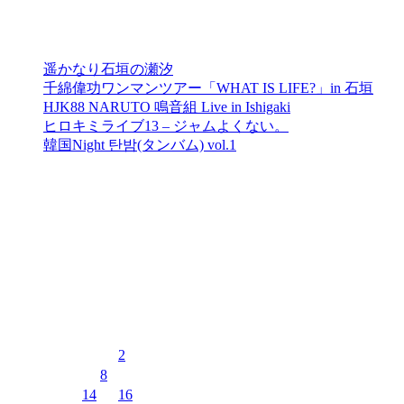
最近の投稿
遥かなり石垣の瀬汐
千綿偉功ワンマンツアー「WHAT IS LIFE?」in 石垣
HJK88 NARUTO 鳴音組 Live in Ishigaki
ヒロキミライブ13 – ジャムよくない。
韓国Night 탄밤(タンバム) vol.1
最近のコメント
表示できるコメントはありません。
イベントカレンダー
2026年8月
月
火
水
木
金
土
日
1
2
3
4
5
6
7
8
9
10
11
12
13
14
15
16