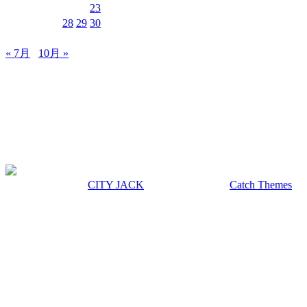
17
18
19
20
21
22
23
24
25
26
27
28
29
30
31
« 7月
10月 »
MUSIC&PUB CITY JACK
〒907-0012 沖縄県石垣市美崎町8-12 2F
TEL & FAX 0980-88-6689
OPEN 20:00 CLOSE 02:00 水曜定休
著作権 © 2026年
CITY JACK
|
Euphony による
Catch Themes
上にスクロール