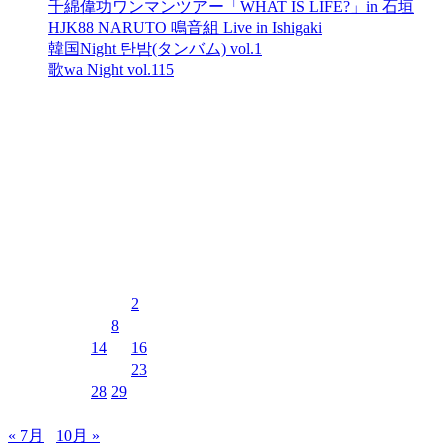
千綿偉功ワンマンツアー「WHAT IS LIFE?」in 石垣
HJK88 NARUTO 鳴音組 Live in Ishigaki
韓国Night 탄밤(タンバム) vol.1
歌wa Night vol.115
最近のコメント
表示できるコメントはありません。
イベントカレンダー
2026年8月
月
火
水
木
金
土
日
1
2
3
4
5
6
7
8
9
10
11
12
13
14
15
16
17
18
19
20
21
22
23
24
25
26
27
28
29
30
31
« 7月
10月 »