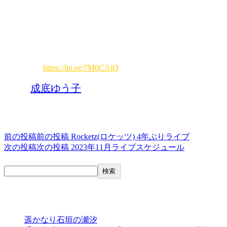
全席自由 3,500円(ドリンク代別途)
会場 CITY JACK
チケット予約: 9/1(金)〜
19時〜24時・水曜定休
電話予約: 0980-88-6689
LINE予約:
https://lin.ee/7M0CAiQ
タグ,
成底ゆう子
投稿ナビゲーション
前の投稿
前の投稿
Rocketz(ロケッツ) 4年ぶりライブ
次の投稿
次の投稿
2023年11月ライブスケジュール
検索
検索
最近の投稿
遥かなり石垣の瀬汐