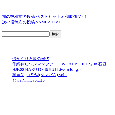
投稿ナビゲーション
前の投稿
前の投稿
ベストヒット昭和歌謡 Vol.1
次の投稿
次の投稿
SAMBA LIVE!
検索
検索
最近の投稿
遥かなり石垣の瀬汐
千綿偉功ワンマンツアー「WHAT IS LIFE?」in 石垣
HJK88 NARUTO 鳴音組 Live in Ishigaki
韓国Night 탄밤(タンバム) vol.1
歌wa Night vol.115
最近のコメント
表示できるコメントはありません。