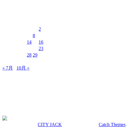
イベントカレンダー
2026年8月
月
火
水
木
金
土
日
1
2
3
4
5
6
7
8
9
10
11
12
13
14
15
16
17
18
19
20
21
22
23
24
25
26
27
28
29
30
31
« 7月
10月 »
MUSIC&PUB CITY JACK
〒907-0012 沖縄県石垣市美崎町8-12 2F
TEL & FAX 0980-88-6689
OPEN 20:00 CLOSE 02:00 水曜定休
著作権 © 2026年
CITY JACK
|
Euphony による
Catch Themes
上にスクロール