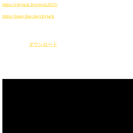
https://cityjack.live/
rock2025
/
▼LINE予約:
https://page.line.me/cityjack
▼電話予約:
0980-88-6689
(20時～24時 水曜定休)
pdfファイル
ダウンロード
YouTubeライブ 配信