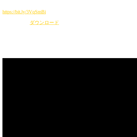
ます。
https://bit.ly/3VqSmBi
pdfファイル
ダウンロード
YouTubeライブ 配信