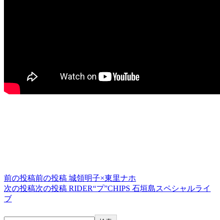
終了しました
投稿ナビゲーション
前の投稿
前の投稿
城領明子×東里ナホ
次の投稿
次の投稿
RIDER“プ”CHIPS 石垣島スペシャルライ
ブ
検索