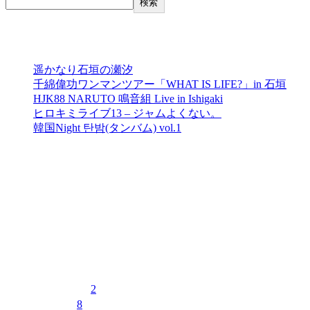
検索
最近の投稿
遥かなり石垣の瀬汐
千綿偉功ワンマンツアー「WHAT IS LIFE?」in 石垣
HJK88 NARUTO 鳴音組 Live in Ishigaki
ヒロキミライブ13 – ジャムよくない。
韓国Night 탄밤(タンバム) vol.1
最近のコメント
表示できるコメントはありません。
イベントカレンダー
2026年8月
月
火
水
木
金
土
日
1
2
3
4
5
6
7
8
9