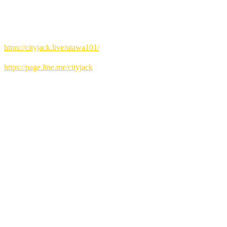
会場 Music&Pub CITY JACK
予約方法
▼ネット予約:
https://cityjack.live/utawa101/
▼LINE予約:
https://page.line.me/cityjack
▼電話予約:
0980-88-6689 (20時～24時 水曜定休)
「歌wa Night」は、月に一度開催される一般開放型のオープ
ンマイクイベントです。地元・八重山のアマチュアバンドが
多数参加し、毎回10組以上が2曲ずつ披露することで、活気
あるステージが繰り広げられます。今回で101回目を迎える
本イベントは、音楽を愛するすべての方に開かれており、初
心者の方のご参加も歓迎しております。
出演者募集中(演奏二曲) 初心者歓迎！
ジャンル問わず(カラオケNG)
※出演される方はおひとり2,000円で全ドリンク飲み放題
(お酒飲まれない方は1,000円)
出演希望の方はLINEオープンチャットにてご参加お願いし