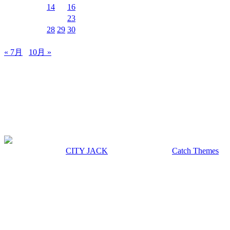
10
11
12
13
14
15
16
17
18
19
20
21
22
23
24
25
26
27
28
29
30
31
« 7月
10月 »
MUSIC&PUB CITY JACK
〒907-0012 沖縄県石垣市美崎町8-12 2F
TEL & FAX 0980-88-6689
OPEN 20:00 CLOSE 02:00 水曜定休
著作権 © 2026年
CITY JACK
|
Euphony による
Catch Themes
上にスクロール