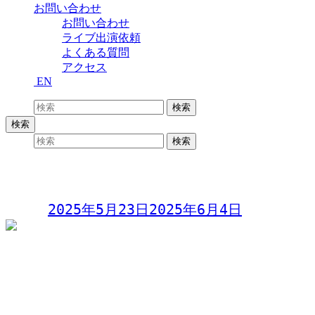
お問い合わせ
お問い合わせ
ライブ出演依頼
よくある質問
アクセス
EN
検索:
検索
検索
検索:
検索
歌wa Night vol.101
Day:
2025年5月23日
2025年6月4日
歌wa Night vol.101
〜参加型オープンマイク〜
2025年5月23日(金)
開場19:00 開演20:00
料金 1,000円(別途ドリンク)