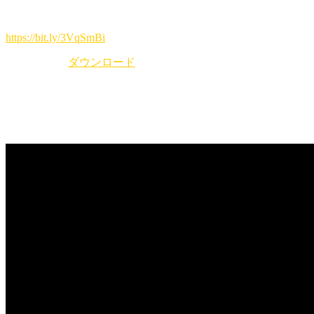
出演希望の方はLINEオープンチャットにてご参加お願いし
ます。
https://bit.ly/3VqSmBi
pdfファイル
ダウンロード
YouTubeライブ 配信