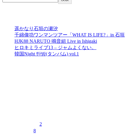
最近の投稿
遥かなり石垣の瀬汐
千綿偉功ワンマンツアー「WHAT IS LIFE?」in 石垣
HJK88 NARUTO 鳴音組 Live in Ishigaki
ヒロキミライブ13 – ジャムよくない。
韓国Night 탄밤(タンバム) vol.1
最近のコメント
表示できるコメントはありません。
イベントカレンダー
2026年8月
月
火
水
木
金
土
日
1
2
3
4
5
6
7
8
9