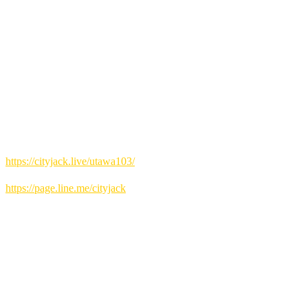
会場 Music&Pub CITY JACK
月に一度、ステージを一般開放する参加型オープンマイクイ
ベントも今回で103回目。
初心者から経験者までどなたでも演奏OK！地元・八重山の
ミュージシャンたちが中心となって出演しています。
毎回10組以上のアーティストが2曲ずつ演奏し、地域に根差
した音楽交流の場として親しまれているイベントです。
予約方法
▼ネット予約:
https://cityjack.live/utawa103/
▼LINE予約:
https://page.line.me/cityjack
▼電話予約:
0980-88-6689
(20時～24時 水曜定休)
出演者募集中(演奏二曲) 初心者歓迎！
ジャンル問わず(カラオケNG)
※出演される方はおひとり2,000円で全ドリンク飲み放題
(お酒飲まれない方は1,000円)