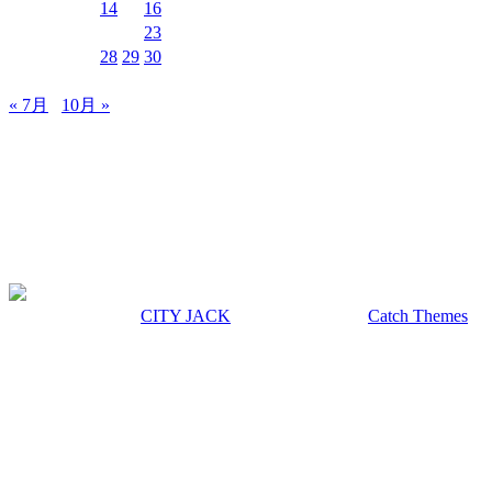
10
11
12
13
14
15
16
17
18
19
20
21
22
23
24
25
26
27
28
29
30
31
« 7月
10月 »
MUSIC&PUB CITY JACK
〒907-0012 沖縄県石垣市美崎町8-12 2F
TEL & FAX 0980-88-6689
OPEN 20:00 CLOSE 02:00 水曜定休
著作権 © 2026年
CITY JACK
|
Euphony による
Catch Themes
上にスクロール