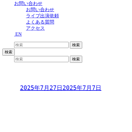
お問い合わせ
お問い合わせ
ライブ出演依頼
よくある質問
アクセス
EN
検索:
検索
検索
検索:
検索
歌wa Night vol.103
Day:
2025年7月27日
2025年7月7日
歌wa Night vol.103
〜参加型オープンマイク〜
2025年7月27日(日)
開場19:00 開演20:00
料金 1,000円(別途ドリンク)