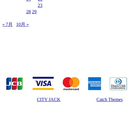
17
18
19
20
21
22
23
24
25
26
27
28
29
30
31
« 7月
10月 »
MUSIC&PUB CITY JACK
〒907-0012 沖縄県石垣市美崎町8-12 2F
TEL & FAX 0980-88-6689
OPEN 20:00 CLOSE 02:00 水曜定休
著作権 © 2026年
CITY JACK
|
Euphony による
Catch Themes
上にスクロール