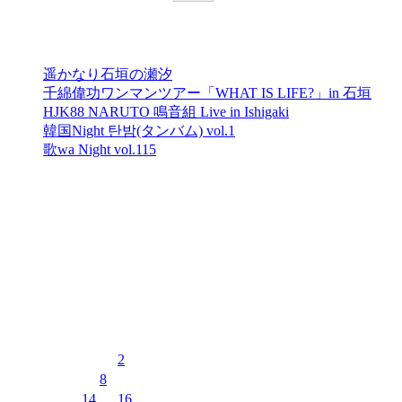
最近の投稿
遥かなり石垣の瀬汐
千綿偉功ワンマンツアー「WHAT IS LIFE?」in 石垣
HJK88 NARUTO 鳴音組 Live in Ishigaki
韓国Night 탄밤(タンバム) vol.1
歌wa Night vol.115
最近のコメント
表示できるコメントはありません。
イベントカレンダー
2026年8月
月
火
水
木
金
土
日
1
2
3
4
5
6
7
8
9
10
11
12
13
14
15
16