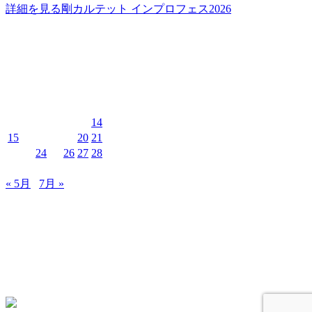
詳細を見る
剛カルテット インプロフェス2026
イベントカレンダー
2026年6月
月
火
水
木
金
土
日
1
2
3
4
5
6
7
8
9
10
11
12
13
14
15
16
17
18
19
20
21
22
23
24
25
26
27
28
29
30
« 5月
7月 »
MUSIC&PUB CITY JACK
〒907-0012 沖縄県石垣市美崎町8-12 2F
TEL & FAX 0980-88-6689
OPEN 20:00 CLOSE 02:00 水曜定休