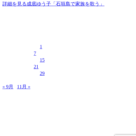
詳細を見る
成底ゆう子「石垣島で家族を歌う」
イベントカレンダー
2023年10月
月
火
水
木
金
土
日
1
2
3
4
5
6
7
8
9
10
11
12
13
14
15
16
17
18
19
20
21
22
23
24
25
26
27
28
29
30
31
« 9月
11月 »
MUSIC&PUB CITY JACK
〒907-0012 沖縄県石垣市美崎町8-12 2F
TEL & FAX 0980-88-6689
OPEN 20:00 CLOSE 02:00 水曜定休