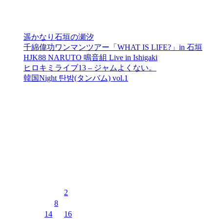
最近の投稿
遥かなり石垣の瀬汐
千綿偉功ワンマンツアー「WHAT IS LIFE?」in 石垣
HJK88 NARUTO 鳴音組 Live in Ishigaki
ヒロキミライブ13 – ジャムよくない。
韓国Night 탄밤(タンバム) vol.1
最近のコメント
表示できるコメントはありません。
イベントカレンダー
2026年8月
月
火
水
木
金
土
日
1
2
3
4
5
6
7
8
9
10
11
12
13
14
15
16