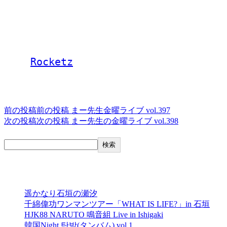
チケット予約は各出演者か以下まで
LINE予約: https://lin.ee/7M0CAiQ
電話予約: 0980-88-6689
(20時～24時 水曜定休)
タグ,
Rocketz
投稿ナビゲーション
前の投稿
前の投稿
まー先生金曜ライブ vol.397
次の投稿
次の投稿
まー先生の金曜ライブ vol.398
検索
検索
最近の投稿
遥かなり石垣の瀬汐
千綿偉功ワンマンツアー「WHAT IS LIFE?」in 石垣
HJK88 NARUTO 鳴音組 Live in Ishigaki
韓国Night 탄밤(タンバム) vol.1