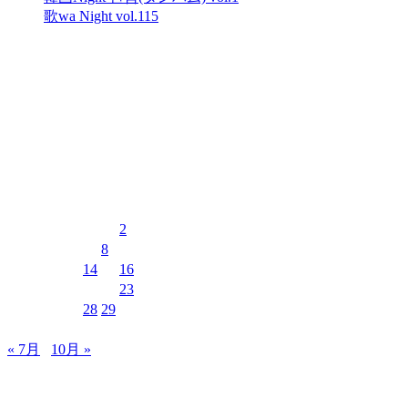
歌wa Night vol.115
最近のコメント
表示できるコメントはありません。
イベントカレンダー
2026年8月
月
火
水
木
金
土
日
1
2
3
4
5
6
7
8
9
10
11
12
13
14
15
16
17
18
19
20
21
22
23
24
25
26
27
28
29
30
31
« 7月
10月 »
MUSIC&PUB CITY JACK