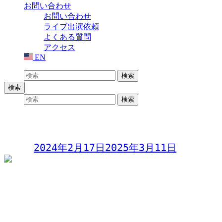
お問い合わせ
お問い合わせ
ライブ出演依頼
よくある質問
アクセス
EN
検索:
検索
検索
検索:
検索
アラ50フィフ メモリーズライブ
Day:
2024年2月17日
2025年3月11日
アラ50フィフ メモリーズライブ
〜Rocketz(ロケッツ) ライブ〜
年齢層40代から60代の楽曲が1番おもしろい♪踊れるポップ
ス・ロックの黄金時代だ!!