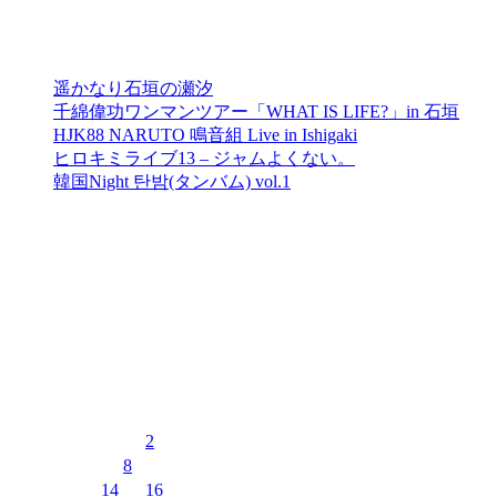
最近の投稿
遥かなり石垣の瀬汐
千綿偉功ワンマンツアー「WHAT IS LIFE?」in 石垣
HJK88 NARUTO 鳴音組 Live in Ishigaki
ヒロキミライブ13 – ジャムよくない。
韓国Night 탄밤(タンバム) vol.1
最近のコメント
表示できるコメントはありません。
イベントカレンダー
2026年8月
月
火
水
木
金
土
日
1
2
3
4
5
6
7
8
9
10
11
12
13
14
15
16