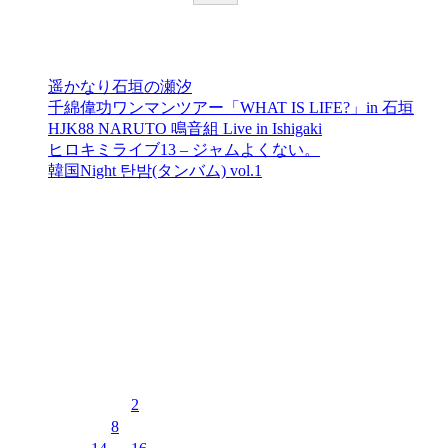
最近の投稿
遥かなり石垣の瀬汐
千綿偉功ワンマンツアー「WHAT IS LIFE?」in 石垣
HJK88 NARUTO 鳴音組 Live in Ishigaki
ヒロキミライブ13 – ジャムよくない。
韓国Night 탄밤(タンバム) vol.1
最近のコメント
表示できるコメントはありません。
イベントカレンダー
2026年8月
月
火
水
木
金
土
日
1
2
3
4
5
6
7
8
9