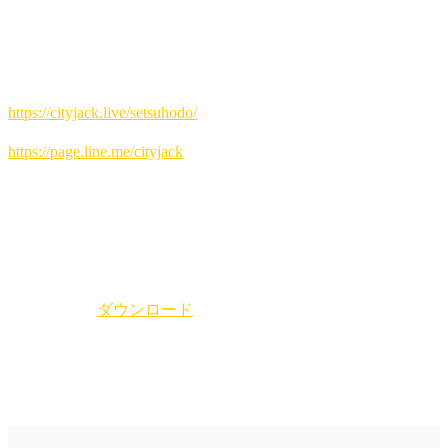
八重山在住の方はそのあと受付にて、島人料金でご清算のう
え御来場お願いします。
予約方法
▼ネット予約:
https://cityjack.live/setsuhodo/
▼LINE予約:
https://page.line.me/cityjack
▼電話予約:
0980-88-6689 (20時～24時 水曜定休)
※当ライブはGOSTAが企画する「石垣島ツアー2025」のお
客さまと地元の皆様のみご参加いただけるライブとなりま
す。
pdfファイル
ダウンロード
YouTubeライブ 配信