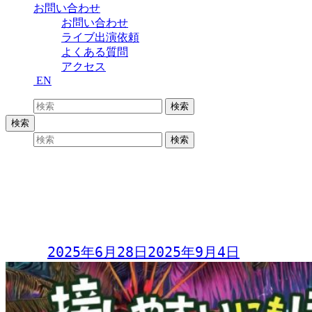
お問い合わせ
お問い合わせ
ライブ出演依頼
よくある質問
アクセス
EN
検索:
検索
検索
検索:
検索
接しやすいにもほどがある！あの4人
とヤッちゃう♡LIVE & DJ Party in
石垣島2025
Day:
2025年6月28日
2025年9月4日