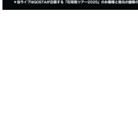
接しやすいにもほどがある！あの4人とヤッちゃう♡
LIVE & DJ Party in 石垣島2025
DJ-INA (hide with Spread Beaver)
Chirolyn (hide with Spread Beaver)
木村世治 (ZEPPET STORE)
玉木慎吾 (SEX MACHINEGUNS)
2025年6月28日(土)
OPEN 18:30 / START 19:00
島人限定チケット料金:
大人 ¥3,000(別途ドリンク代)
高校生 ¥1,000
中学生以下無料
会場 Music&Pub CITY JACK
企画・制作 GOSTA
＜入場に関して＞
ツアーを申し込んだファン会員の方から先に整列順でのご入
場となります。