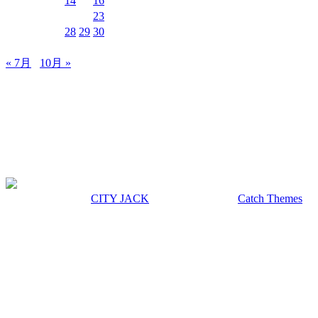
10
11
12
13
14
15
16
17
18
19
20
21
22
23
24
25
26
27
28
29
30
31
« 7月
10月 »
MUSIC&PUB CITY JACK
〒907-0012 沖縄県石垣市美崎町8-12 2F
TEL & FAX 0980-88-6689
OPEN 20:00 CLOSE 02:00 水曜定休
著作権 © 2026年
CITY JACK
|
Euphony による
Catch Themes
上にスクロール