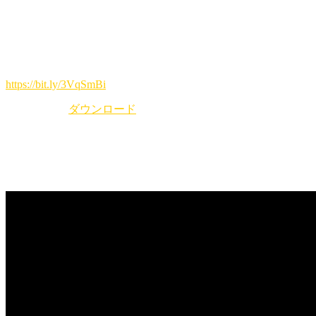
ジャンル問わず(カラオケNG)
※出演される方はおひとり2,000円で全ドリンク飲み放題
(お酒飲まれない方は1,000円)
出演希望の方はLINEオープンチャットにてご参加お願いし
ます。
https://bit.ly/3VqSmBi
pdfファイル
ダウンロード
YouTubeライブ 配信