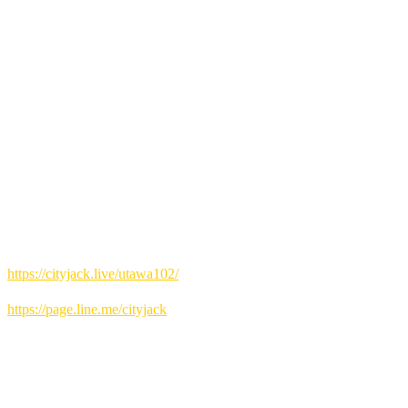
会場 Music&Pub CITY JACK
「歌wa Night」は、今回で102回目を迎える月に一度のオー
プンマイクイベントです。
一般開放型のステージでは、初心者から経験者までどなたで
も参加可能で、地元・八重山のアマチュアバンドが中心とな
って出演しています。
毎回10組以上のアーティストが2曲ずつ演奏し、バラエティ
豊かな音楽が会場を彩ります。
地域に根差した音楽交流の場として、多くの方に親しまれて
いるイベントです。
予約方法
▼ネット予約:
https://cityjack.live/utawa102/
▼LINE予約:
https://page.line.me/cityjack
▼電話予約:
0980-88-6689
(20時～24時 水曜定休)
出演者募集中(演奏二曲) 初心者歓迎！