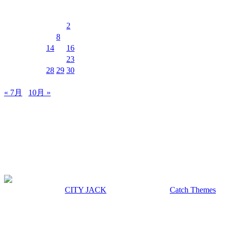
2026年8月
月
火
水
木
金
土
日
1
2
3
4
5
6
7
8
9
10
11
12
13
14
15
16
17
18
19
20
21
22
23
24
25
26
27
28
29
30
31
« 7月
10月 »
MUSIC&PUB CITY JACK
〒907-0012 沖縄県石垣市美崎町8-12 2F
TEL & FAX 0980-88-6689
OPEN 20:00 CLOSE 02:00 水曜定休
著作権 © 2026年
CITY JACK
|
Euphony による
Catch Themes
上にスクロール