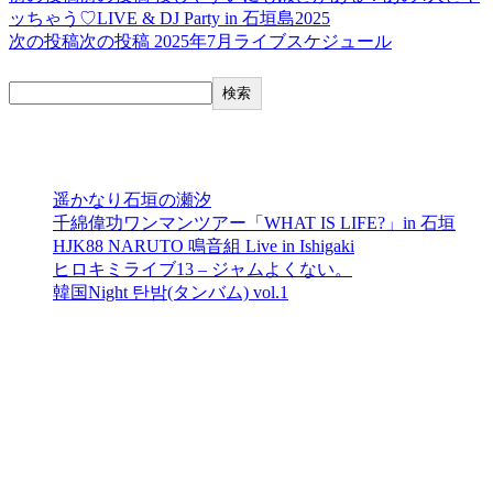
ッちゃう♡LIVE & DJ Party in 石垣島2025
次の投稿
次の投稿
2025年7月ライブスケジュール
検索
検索
最近の投稿
遥かなり石垣の瀬汐
千綿偉功ワンマンツアー「WHAT IS LIFE?」in 石垣
HJK88 NARUTO 鳴音組 Live in Ishigaki
ヒロキミライブ13 – ジャムよくない。
韓国Night 탄밤(タンバム) vol.1
最近のコメント
表示できるコメントはありません。
イベントカレンダー